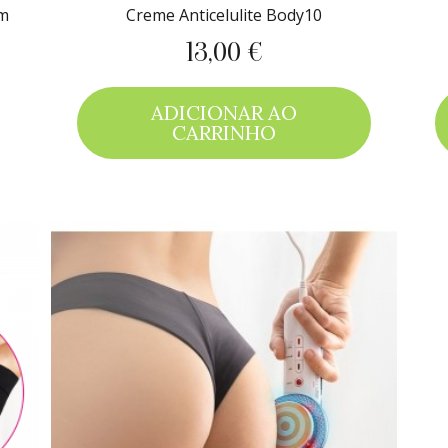
em
Creme Anticelulite Body10
13,00 €
Preço
ADICIONAR AO
CARRINHO