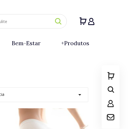
Entrar
0
Bem-Estar
+Produtos

cia