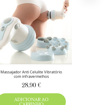
Massajador Anti Celulite Vibratório
com infravermelhos
28,90 €
Preço
ADICIONAR AO
CARRINHO