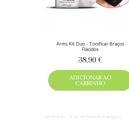
Arms Kit Duo - Tonificar Braços
Flácidos
38,90 €
Preço
ADICIONAR AO
CARRINHO
Mostrando 1-8 de um total de 8 artigo(s)