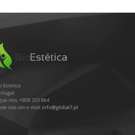
o Estética
rtugal
gue-nos:
+808 203 864
vie-nos um e-mail:
info@global7.pt