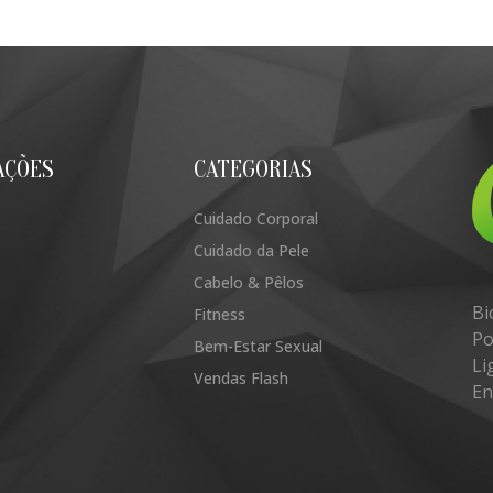
AÇÕES
CATEGORIAS
Cuidado Corporal
Cuidado da Pele
Cabelo & Pêlos
Bi
Fitness
Po
Bem-Estar Sexual
Li
Vendas Flash
En