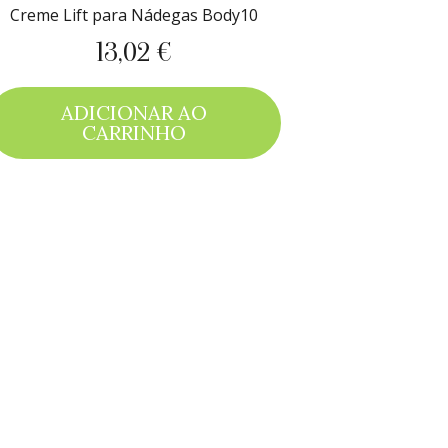
Creme Lift para Nádegas Body10
13,02 €
Preço
ADICIONAR AO
CARRINHO