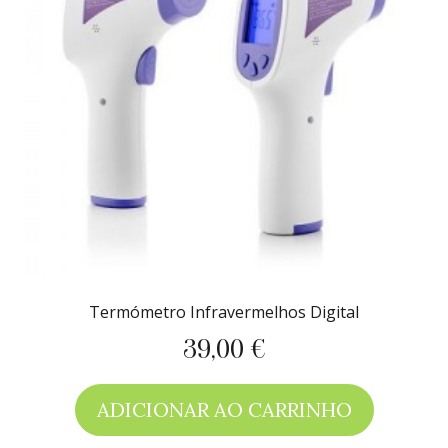
Termómetro Infravermelhos Digital
39,00 €
Preço
ADICIONAR AO CARRINHO